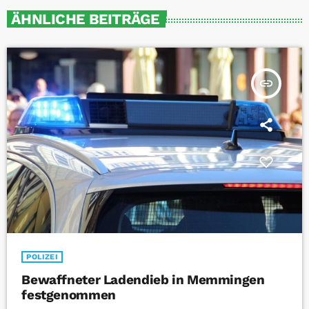
ÄHNLICHE BEITRÄGE
insert_link
POLIZEI
Bewaffneter Ladendieb in Memmingen
festgenommen