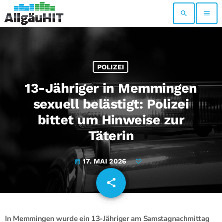
search
menu
POLIZEI
13-Jähriger in Memmingen
sexuell belästigt: Polizei
bittet um Hinweise zur
Täterin
17. MAI 2026
today
share
email
In Memmingen wurde ein 13-Jähriger am Samstagnachmittag